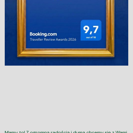
Mamy to! Z ogromną radością i dumą chcemy się z Wami