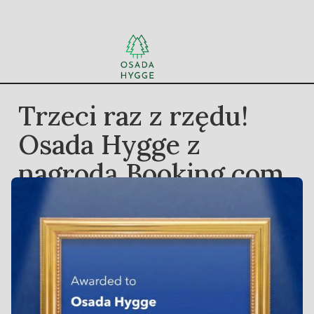
Trzeci raz z rzędu!
Osada Hygge z
nagrodą Booking.com
Traveller Review
Award 2026 🌿
10/11/24