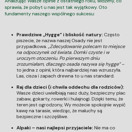
Analizując Wasze opinie z ostatniego roku, widzimy, co
sprawia, że pobyt u nas jest tak wyjątkowy. Oto
fundamenty naszego wspólnego sukcesu:
Prawdziwe „Hygge” i bliskość natury:
Często
piszecie, że nazwa naszej Osady nie jest
przypadkowa.
„Zdecydowanie polecam to miejsce
na odpoczynek od świata. Domki czyste i w
uroczym otoczeniu. Po pierwszym dniu
zrozumiałam, dlaczego osada nazywa się hygge”
–
to jedna z opinii, która najbardziej nas wzruszyła.
Las, cisza i zapach drewna to u nas standard.
Raj dla dzieci (i chwila oddechu dla rodziców):
Wasze dzieci uwielbiają nasz duży, bezpieczny plac
zabaw, gokarty, rowerki i hulajnogi. Dzięki temu, że
teren jest ogrodzony, Wy możecie spokojnie wypić
kawę na tarasie, wiedząc, że maluchy są
bezpieczne i szczęśliwe.
Alpaki – nasi najlepsi przyjaciele:
Nie ma co