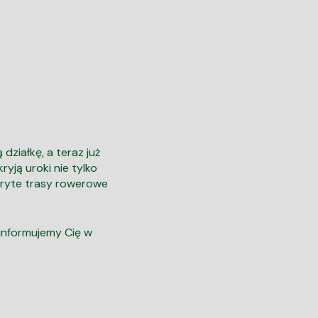
ziałkę, a teraz już
yją uroki nie tylko
dkryte trasy rowerowe
oinformujemy Cię w