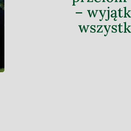
– wyjątk
wszyst