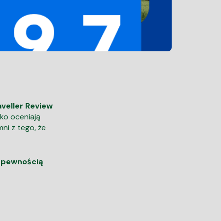
aveller Review
ko oceniają
ni z tego, że
z pewnością