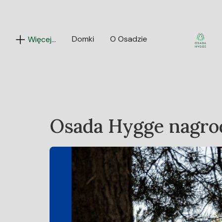
Domki
O Osadzie
Więcej...
Osada Hygge nagro
10/11/24