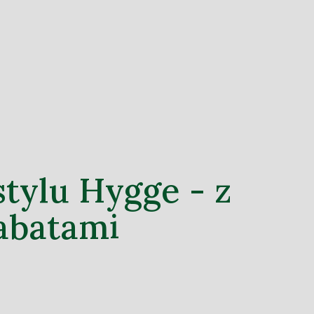
stylu Hygge - z
abatami