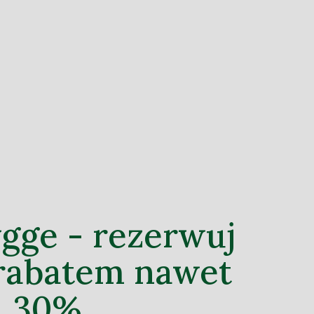
gge - rezerwuj
 rabatem nawet
30%