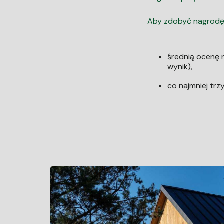
Aby zdobyć nagrodę T
średnią ocenę n
wynik),
co najmniej tr