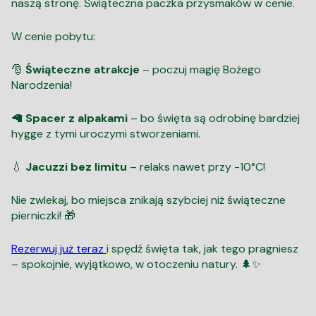
naszą stronę. Świąteczna paczka przysmaków w cenie.
W cenie pobytu:
🎅
Świąteczne atrakcje
– poczuj magię Bożego
Narodzenia!
🦙
Spacer z alpakami
– bo święta są odrobinę bardziej
hygge z tymi uroczymi stworzeniami.
💧
Jacuzzi bez limitu
– relaks nawet przy -10°C!
Nie zwlekaj, bo miejsca znikają szybciej niż świąteczne
pierniczki! 🎁
Rezerwuj już teraz
i spędź święta tak, jak tego pragniesz
– spokojnie, wyjątkowo, w otoczeniu natury. 🌲✨