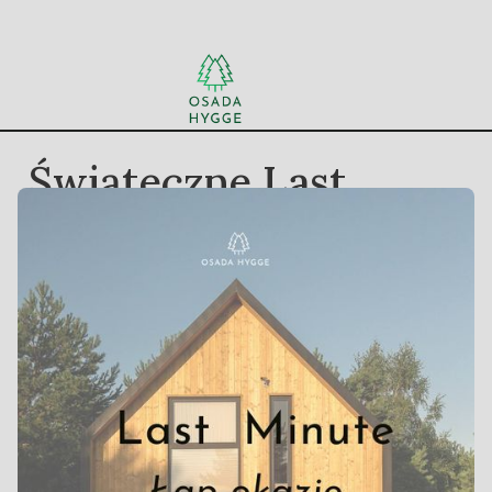
Świąteczne Last
Minute w Osadzie
Hygge! 🎄✨
10/11/24