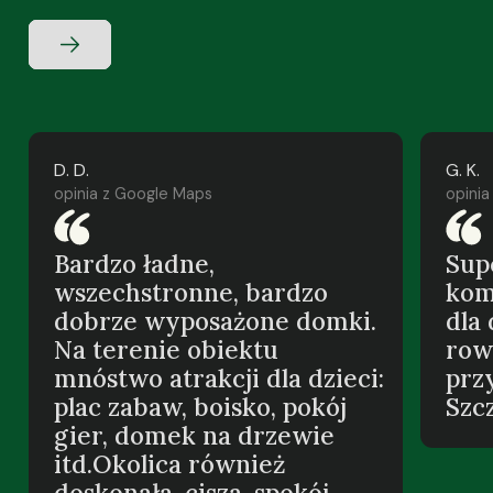
D. D.
G. K.
opinia z Google Maps
opini
Bardzo ładne,
Sup
wszechstronne, bardzo
kom
dobrze wyposażone domki.
dla 
Na terenie obiektu
row
mnóstwo atrakcji dla dzieci:
prz
plac zabaw, boisko, pokój
Szc
gier, domek na drzewie
itd.Okolica również
doskonała, cisza, spokój,